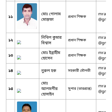
মোঃ গোলাম
mralam
১১
প্রধান শিক্ষক
মোস্তফা
@gmai
নিখিল কুমার
mralam
১২
প্রধান শিক্ষক
বিশ্বাস
@gmai
মোঃ ইব্রাহীম
mralam
১৩
প্রধান শিক্ষক
হোসেন
@gmai
mralam
১৪
নুরুল হক
সহকারী মৌলভী
@gmai
মোঃ
mralam
১৫
আলমগীর
সুপার (ভারপ্রাপ্ত)
@gmai
হোসাইন