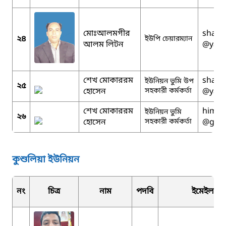
মোঃআলমগীর
shahi
২৪
ইউপি চেয়ারম্যান
আলম লিটন
@yah
শেখ মোকাররম
shahi
ইউনিয়ন ভুমি উপ
২৫
হোসেন
সহকারী কর্মকর্তা
@yah
শেখ মোকাররম
himan
ইউনিয়ন ভুমি
২৬
হোসেন
সহকারী কর্মকর্তা
@gmai
কুশুলিয়া ইউনিয়ন
নং
চিত্র
নাম
পদবি
ইমেইল