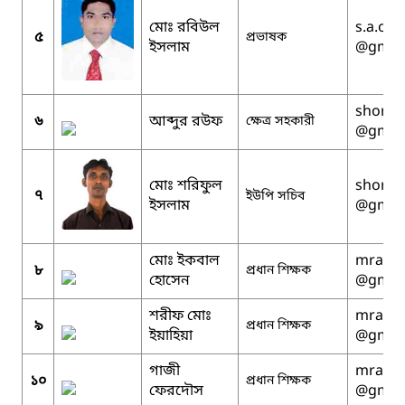
মোঃ রবিউল
s.a.o.m
৫
প্রভাষক
ইসলাম
@gmai
shorifu
৬
আব্দুর রউফ
ক্ষেত্র সহকারী
@gmai
মোঃ শরিফুল
shorifu
৭
ইউপি সচিব
ইসলাম
@gmai
মোঃ ইকবাল
mralam
৮
প্রধান শিক্ষক
হোসেন
@gmai
শরীফ মোঃ
mralam
৯
প্রধান শিক্ষক
ইয়াহিয়া
@gmai
গাজী
mralam
১০
প্রধান শিক্ষক
ফেরদৌস
@gmai