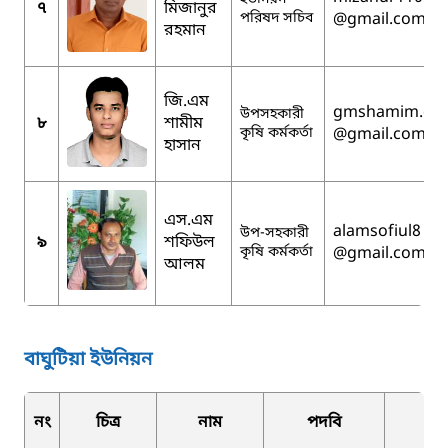
৭
মিজানুর
পরিষদ সচিব
@gmail.com
রহমান
জি.এম
gmshamim.da
উপসহকারী
৮
শামীম
কৃষি কর্মকর্তা
@gmail.com
হাসান
এস.এম
alamsofiul8
উপ-সহকারী
৯
শফিউল
কৃষি কর্মকর্তা
@gmail.com
আলম
বাঘুটিয়া ইউনিয়ন
নং
চিত্র
নাম
পদবি