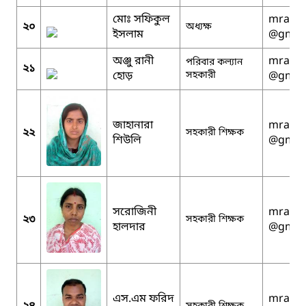
মোঃ সফিকুল
mralam
২০
অধ্যক্ষ
ইসলাম
@gmai
অঞ্জু রানী
mralam
পরিবার কল্যান
২১
হোড়
সহকারী
@gmai
জাহানারা
mralam
২২
সহকারী শিক্ষক
শিউলি
@gmai
সরোজিনী
mralam
২৩
সহকারী শিক্ষক
হালদার
@gmai
এস.এম ফরিদ
mralam