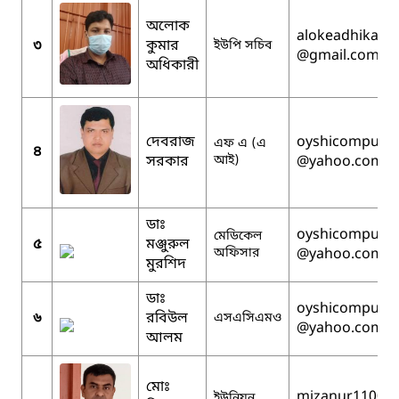
অলোক
alokeadhikary
৩
কুমার
ইউপি সচিব
@gmail.com
অধিকারী
দেবরাজ
oyshicompute
এফ এ (এ
৪
সরকার
আই)
@yahoo.com
ডাঃ
oyshicompute
মেডিকেল
৫
মঞ্জুরুল
অফিসার
@yahoo.com
মুরশিদ
ডাঃ
oyshicompute
৬
রবিউল
এসএসিএমও
@yahoo.com
আলম
মোঃ
mizanur1100
ইউনিয়ন