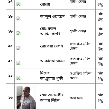
১৭
ইউপি মেম্বর
মোল্ল্যা
@gmai
himan
১৮
আব্দুল ওয়ায়েদ
ইউপি মেম্বর
@gmai
মোঃ রুহুল
himan
১৯
ইউপি মেম্বর
আমিন গাজী
@gmai
himan
সংরক্ষিত মহিলা
২০
রোকেয়া বেগম
মেম্বর
@gmai
himan
সংরক্ষিত মহিলা
২১
আকলিমা খানম
মেম্বর
@gmai
মিসেস
himan
সংরক্ষিত মহিলা
২২
আঞ্জুয়ারা খুকী
মেম্বর
@gmai
মোঃ আলমগীর
himan
২৩
চেয়ারম্যান
আলম লিটন
@gmai