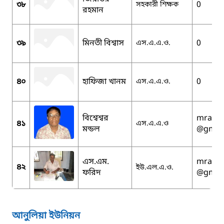
৩৮
0
সহকারী শিক্ষক
রহমান
৩৯
মিনতী বিশ্বাস
0
এস.এ.এ.ও.
৪০
হাফিজা খানম
0
এস.এ.এ.ও.
বিশ্বেশ্বর
mralam
৪১
এস.এ.এ.ও
মন্ডল
@gmai
এস.এম.
mralam
৪২
ইউ.এল.এ.ও.
ফরিদ
@gmai
আনুলিয়া ইউনিয়ন