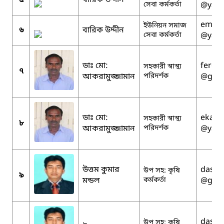
সেবা কর্মকর্তা
@yah
emran
ইউনিয়ন সমাজ
৬
বারিক উদ্দীন
সেবা কর্মকর্তা
@yah
ডাঃ মো:
feroz
সহকারী স্বাস্থ্য
৭
আকরামুজ্জামান
পরিদর্শক
@gmai
ডাঃ মো:
ekatu
সহকারী স্বাস্থ্য
৮
আকরামুজ্জামান
পরিদর্শক
@yah
উত্তম কুমার
dasut
উপ সহ: কৃষি
৯
মন্ডল
কর্মকর্তা
@gmai
dasut
উপ সহ: কৃষি