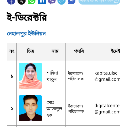
আপনার মতামত প্রদান করুন
ই-ডিরেক্টরি
নেহালপুর ইউনিয়ন
নং
চিত্র
নাম
পদবি
ইমেইল
শাহিদা
kabita.uisc
উদ্যোক্তা/
১
খাতুন
পরিচালক
@gmail.com
মোঃ
digitalcenter9
উদ্যোক্তা/
২
আসাদুল
পরিচালক
@gmail.com
হক