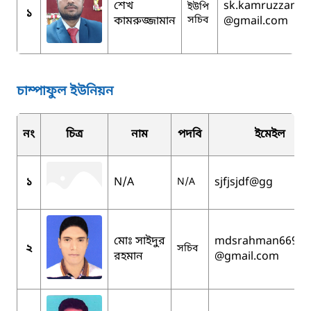
শেখ
sk.kamruzzama
ইউপি
১
কামরুজ্জামান
সচিব
@gmail.com
চাম্পাফুল ইউনিয়ন
নং
চিত্র
নাম
পদবি
ইমেইল
১
N/A
sjfjsjdf
@gg
N/A
মোঃ সাইদুর
mdsrahman6699
২
সচিব
রহমান
@gmail.com