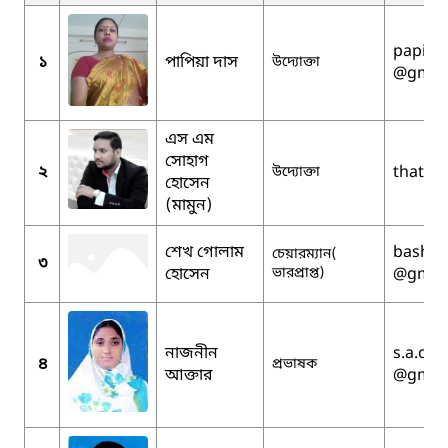
papiad
১
পাপিয়া দাস
উদ্যোক্তা
@gmai
এস এম
সোহাগ
২
thatsi
উদ্যোক্তা
হোসেন
(মামুন)
শেখ গোলাম
bashas
চেয়ারম্যান(
৩
হোসেন
ভারপ্রাপ্ত)
@gmai
নাজনীন
s.a.o.m
৪
প্রভাষক
আক্তার
@gmai