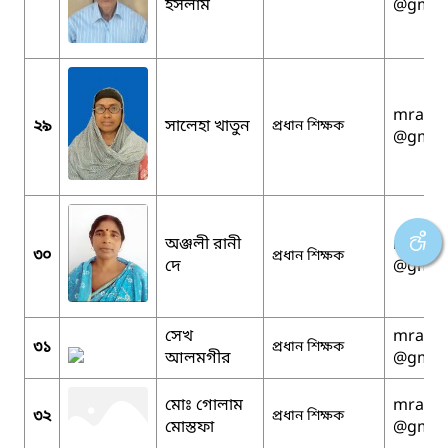
ইসলাম
@gmai
mralam
২৯
সালেহা খাতুন
প্রধান শিক্ষক
@gmai
অঞ্জলী রানী
mralam
৩০
প্রধান শিক্ষক
দে
@gmai
সেখ
mralam
৩১
প্রধান শিক্ষক
আলমগীর
@gmai
মোঃ গোলাম
mralam
৩২
প্রধান শিক্ষক
মোস্তফা
@gmai