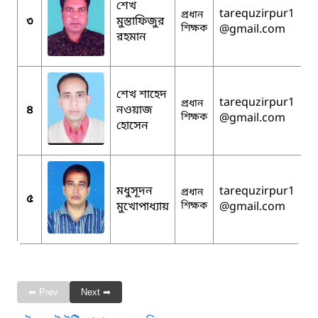
শেখ
tarequzirpur1
প্রধান
৩
মুস্তাফিজুর
শিক্ষক
@gmail.com
রহমান
শেখ শাহেদ
tarequzirpur1
প্রধান
৪
নওয়াজ
শিক্ষক
@gmail.com
হোসেন
মধুসূদন
tarequzirpur1
প্রধান
৫
মুখোপাধ্যায়
শিক্ষক
@gmail.com
⬅ Prev
Next ➡