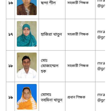
mralam
১৬
ছন্দা শীল
সহকারী শিক্ষক
@gmai
mralam
১৭
হাজিরা খাতুন
সহকারী শিক্ষক
@gmai
মোঃ
mralam
১৮
মোজাম্মেল
সহকারী শিক্ষক
@gmai
হক
মোসাঃ
mralam
১৯
প্রধান শিক্ষক
তহমিনা খাতুন
@gmai