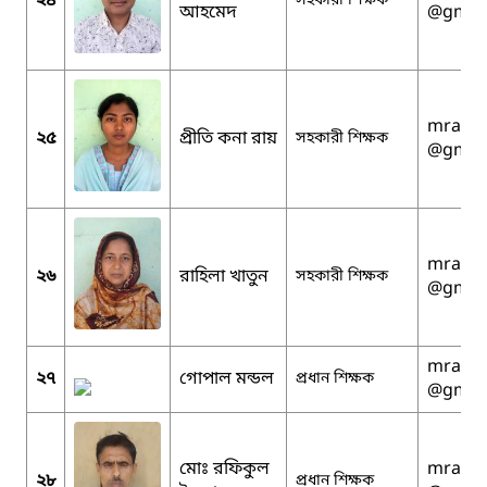
২৪
সহকারী শিক্ষক
আহমেদ
@gmai
mralam
২৫
প্রীতি কনা রায়
সহকারী শিক্ষক
@gmai
mralam
২৬
রাহিলা খাতুন
সহকারী শিক্ষক
@gmai
mralam
২৭
গোপাল মন্ডল
প্রধান শিক্ষক
@gmai
মোঃ রফিকুল
mralam
২৮
প্রধান শিক্ষক